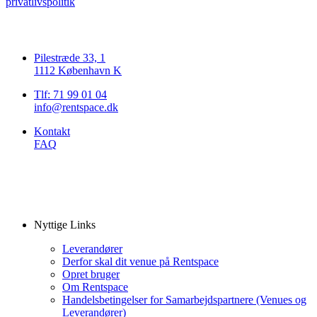
privatlivspolitik
Pilestræde 33, 1
1112 København K
Tlf: 71 99 01 04
info@rentspace.dk
Kontakt
FAQ
Nyttige Links
Leverandører
Derfor skal dit venue på Rentspace
Opret bruger
Om Rentspace
Handelsbetingelser for Samarbejdspartnere (Venues og
Leverandører)