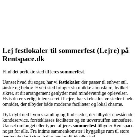
Lej festlokaler til sommerfest (Lejre) på
Rentspace.dk
Find det perfekte sted til jeres
sommerfest
.
Uanset hvad du søger, har vi
festlokaler
der passer til enhver stil,
ønske og behov. Hvert sted bringer sin unikke atmosfære, hvilket
sikrer, at dit arrangement genlyder med mindeværdige oplevelser.
Hvis du er særligt interesseret i
Lejre
, har vi eksklusive steder i hele
området, der tilbyder både moderne faciliteter og lokal charme.
Dyk dybt ned i vores samling og find steder, der tilbyder enestående
kundeservice, førsteklasses faciliteter og en uovertruffen atmosfære.
Uanset omfanget eller typen af jeres
sommerfest
tilbyder Rentspace
noget for alle. Fra intime sammenkomster i hyggelige rum til store
begivenheder i store haller venter dit ideelle sted.