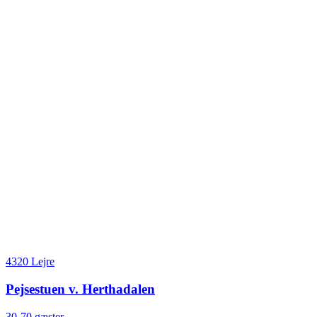
4320 Lejre
Pejsestuen v. Herthadalen
30-70 gæster