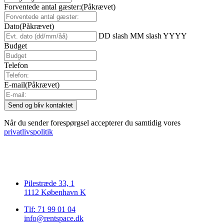
Forventede antal gæster:
(Påkrævet)
Dato
(Påkrævet)
DD slash MM slash YYYY
Budget
Telefon
E-mail
(Påkrævet)
Når du sender forespørgsel accepterer du samtidig vores
privatlivspolitik
Pilestræde 33, 1
1112 København K
Tlf: 71 99 01 04
info@rentspace.dk