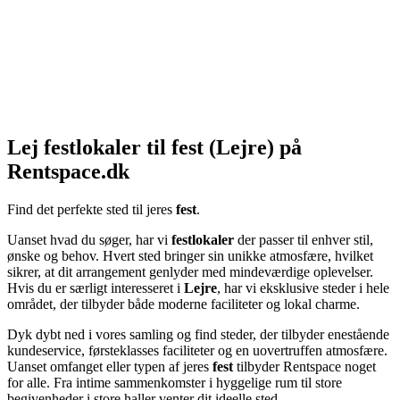
Lej festlokaler til fest (Lejre) på
Rentspace.dk
Find det perfekte sted til jeres
fest
.
Uanset hvad du søger, har vi
festlokaler
der passer til enhver stil,
ønske og behov. Hvert sted bringer sin unikke atmosfære, hvilket
sikrer, at dit arrangement genlyder med mindeværdige oplevelser.
Hvis du er særligt interesseret i
Lejre
, har vi eksklusive steder i hele
området, der tilbyder både moderne faciliteter og lokal charme.
Dyk dybt ned i vores samling og find steder, der tilbyder enestående
kundeservice, førsteklasses faciliteter og en uovertruffen atmosfære.
Uanset omfanget eller typen af jeres
fest
tilbyder Rentspace noget
for alle. Fra intime sammenkomster i hyggelige rum til store
begivenheder i store haller venter dit ideelle sted.