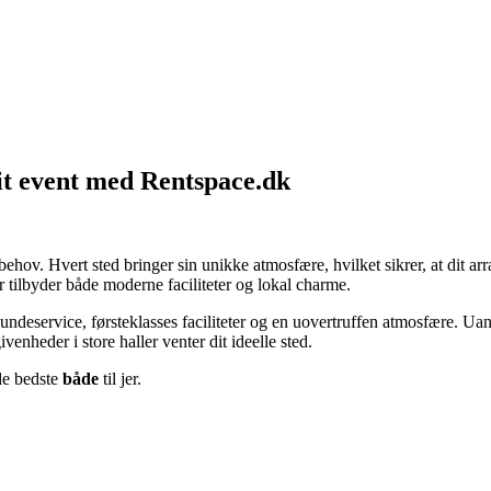
dit event med Rentspace.dk
g behov. Hvert sted bringer sin unikke atmosfære, hvilket sikrer, at dit
er tilbyder både moderne faciliteter og lokal charme.
undeservice, førsteklasses faciliteter og en uovertruffen atmosfære. Uan
enheder i store haller venter dit ideelle sted.
 de bedste
både
til jer.