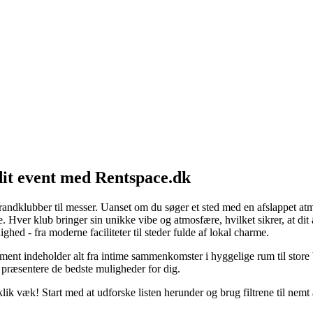
dit event med Rentspace.dk
trandklubber til messer. Uanset om du søger et sted med en afslappet atm
Hver klub bringer sin unikke vibe og atmosfære, hvilket sikrer, at di
ghed - fra moderne faciliteter til steder fulde af lokal charme.
timent indeholder alt fra intime sammenkomster i hyggelige rum til sto
 præsentere de bedste muligheder for dig.
 klik væk! Start med at udforske listen herunder og brug filtrene til nem