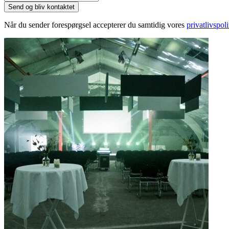
Når du sender forespørgsel accepterer du samtidig vores
privatlivspoli