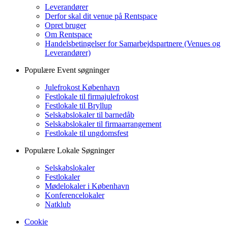
Leverandører
Derfor skal dit venue på Rentspace
Opret bruger
Om Rentspace
Handelsbetingelser for Samarbejdspartnere (Venues og
Leverandører)
Populære Event søgninger
Julefrokost København
Festlokale til firmajulefrokost
Festlokale til Bryllup
Selskabslokaler til barnedåb
Selskabslokaler til firmaarrangement
Festlokale til ungdomsfest
Populære Lokale Søgninger
Selskabslokaler
Festlokaler
Mødelokaler i København
Konferencelokaler
Natklub
Cookie