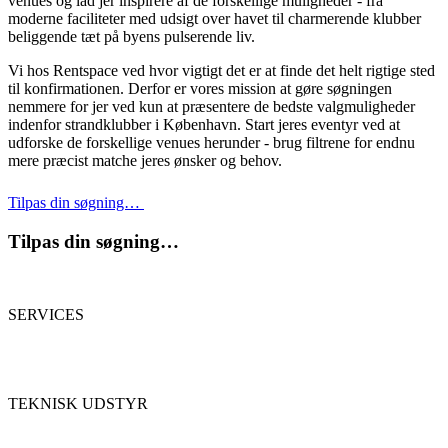
venues og lad jer inspirere af de forskellige muligheder - fra
moderne faciliteter med udsigt over havet til charmerende klubber
beliggende tæt på byens pulserende liv.
Vi hos Rentspace ved hvor vigtigt det er at finde det helt rigtige sted
til konfirmationen. Derfor er vores mission at gøre søgningen
nemmere for jer ved kun at præsentere de bedste valgmuligheder
indenfor strandklubber i København. Start jeres eventyr ved at
udforske de forskellige venues herunder - brug filtrene for endnu
mere præcist matche jeres ønsker og behov.
Tilpas din søgning…
Tilpas din søgning…
SERVICES
TEKNISK UDSTYR