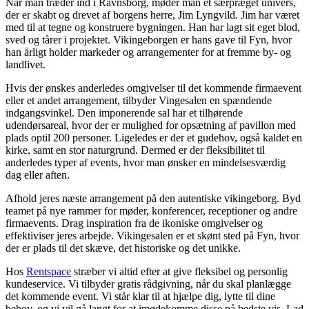
Når man træder ind i Ravnsborg, møder man et særpræget univers,
der er skabt og drevet af borgens herre, Jim Lyngvild. Jim har været
med til at tegne og konstruere bygningen. Han har lagt sit eget blod,
sved og tårer i projektet. Vikingeborgen er hans gave til Fyn, hvor
han årligt holder markeder og arrangementer for at fremme by- og
landlivet.
Hvis der ønskes anderledes omgivelser til det kommende firmaevent
eller et andet arrangement, tilbyder Vingesalen en spændende
indgangsvinkel. Den imponerende sal har et tilhørende
udendørsareal, hvor der er mulighed for opsætning af pavillon med
plads optil 200 personer. Ligeledes er der et gudehov, også kaldet en
kirke, samt en stor naturgrund. Dermed er der fleksibilitet til
anderledes typer af events, hvor man ønsker en mindelsesværdig
dag eller aften.
Afhold jeres næste arrangement på den autentiske vikingeborg. Byd
teamet på nye rammer for møder, konferencer, receptioner og andre
firmaevents. Drag inspiration fra de ikoniske omgivelser og
effektiviser jeres arbejde. Vikingesalen er et skønt sted på Fyn, hvor
der er plads til det skæve, det historiske og det unikke.
Hos
Rentspace
stræber vi altid efter at give fleksibel og personlig
kundeservice. Vi tilbyder gratis rådgivning, når du skal planlægge
det kommende event. Vi står klar til at hjælpe dig, lytte til dine
behov, og vi vil gå langt for at imødekomme disse på bedste vis. Lad