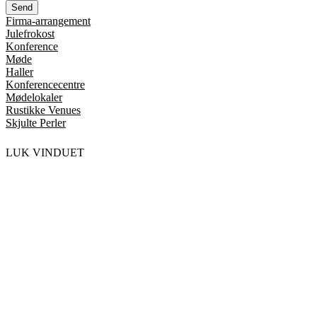
Firma-arrangement
Julefrokost
Konference
Møde
Haller
Konferencecentre
Mødelokaler
Rustikke Venues
Skjulte Perler
LUK VINDUET