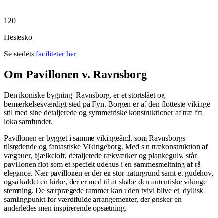
120
Hestesko
Se stedets
faciliteter her
Om Pavillonen v. Ravnsborg
Den ikoniske bygning, Ravnsborg, er et stortslået og
bemærkelsesværdigt sted på Fyn. Borgen er af den flotteste vikinge
stil med sine detaljerede og symmetriske konstruktioner af træ fra
lokalsamfundet.
Pavillonen er bygget i samme vikingeånd, som Ravnsborgs
tilstødende og fantastiske Vikingeborg. Med sin trækonstruktion af
vægbuer, bjælkeloft, detaljerede rækværker og plankegulv, står
pavillonen flot som et specielt udehus i en sammesmeltning af rå
elegance. Nær pavillonen er der en stor naturgrund samt et gudehov,
også kaldet en kirke, der er med til at skabe den autentiske vikinge
stemning. De særprægede rammer kan uden tvivl blive et idyllisk
samlingpunkt for værdifulde arrangementer, der ønsker en
anderledes men inspirerende opsætning.