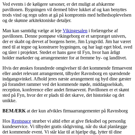
Ved events i de køligere sæsoner, er det muligt at afskærme
pavillonen. Bygningen vil dermed blive lukket af og kan benyttes
trods vind og regn uden at gå på kompromis med helhedsoplevelsen
og de skønne arkitektoniske detaljer.
Man kan samtidig vælge at leje
Vikingesalen
i forlængelse af
pavillonen. Denne pompøse vikingeborg er et særpræget univers,
der er skabt og drevet af borgens herre, Jim Lyngvild. Jim har været
med til at tegne og konstruere bygningen, og har lagt eget blod, sved
og tårer i projektet. Stedet er hans gave til Fyn, hvor han årligt
holder markeder og arrangementer for at fremme by- og landlivet.
Hvis der ønskes forandrede omgivelser til det kommende firmaevent
eller andet relevant arrangement, tilbyder Ravnsborg en spændende
indgangsvinkel. Afhold jeres næste arrangement og byd dine gæster
på forandret rammer ved det kommende møde, middagsselskab,
reception, konference eller andet firmaevent. Pavillonen er et skønt
sted på Fyn, hvor der er plads til det skæve, det historiske og det
unikke.
BEMÆRK
at der kun afvikles firmaarrangementer på Ravnsborg
Hos
Rentspace
stræber vi altid efter at give fleksibel og personlig
kundeservice. Vi tilbyder gratis rådgivning, når du skal planlægge
det kommende event. Vi står klar til at hjælpe dig, lytter til dine