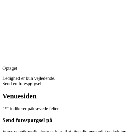
Optaget
Ledighed er kun vejledende.
Send en forespørgsel
Venuesiden
"
*
" indikerer påkrævede felter
Send forespørgsel på
Vores eventkoordinatorer er klar til at give dig personlig vejledning