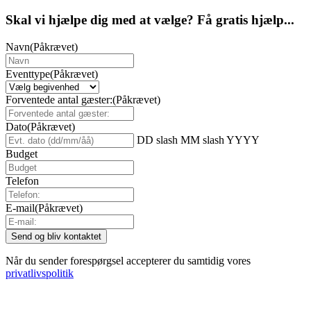
Skal vi hjælpe dig med at vælge? Få gratis hjælp...
Navn
(Påkrævet)
Eventtype
(Påkrævet)
Forventede antal gæster:
(Påkrævet)
Dato
(Påkrævet)
DD slash MM slash YYYY
Budget
Telefon
E-mail
(Påkrævet)
Når du sender forespørgsel accepterer du samtidig vores
privatlivspolitik