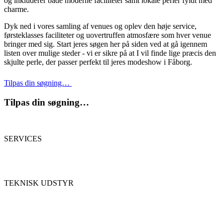
og inkluderer både moderne faciliteter samt lokale perler fyldt med
charme.
Dyk ned i vores samling af venues og oplev den høje service,
førsteklasses faciliteter og uovertruffen atmosfære som hver venue
bringer med sig. Start jeres søgen her på siden ved at gå igennem
listen over mulige steder - vi er sikre på at I vil finde lige præcis den
skjulte perle, der passer perfekt til jeres modeshow i Fåborg.
Tilpas din søgning…
Tilpas din søgning…
SERVICES
TEKNISK UDSTYR