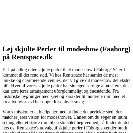
Lej skjulte Perler til modeshow (Faaborg)
på Rentspace.dk
Er I på udkig efter skjulte perler til et modeshow i Fåborg? Så er I
kommet til det rette sted. Vi hos Rentspace har samlet de mest
unikke og charmerende venues, der vil give dit modeshow det ekstra
pift. Hver af vores skjulte perler har sin egen særlige atmosfære, der
kan gøre jeres arrangement uforglemmeligt og enestående. Fra
historiske bygninger med sjæl og karakter til moderne rum med et
kreativt twist - vi har noget for enhver smag.
Vores mission er at hjælpe jer med at finde det perfekte sted, der
matcher jeres vision for modeshowet. Uanset om du søger en intim
setting eller et større rum til en storstilet begivenhed, så finder du det
hos os. Rentspace's udvalg af skjulte perler i Fåborg spænder bredt