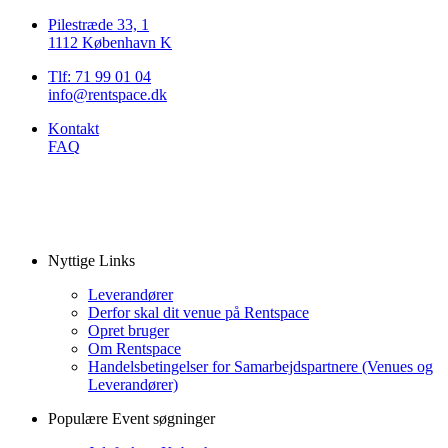
Pilestræde 33, 1
1112 København K
Tlf: 71 99 01 04
info@rentspace.dk
Kontakt
FAQ
Nyttige Links
Leverandører
Derfor skal dit venue på Rentspace
Opret bruger
Om Rentspace
Handelsbetingelser for Samarbejdspartnere (Venues og
Leverandører)
Populære Event søgninger