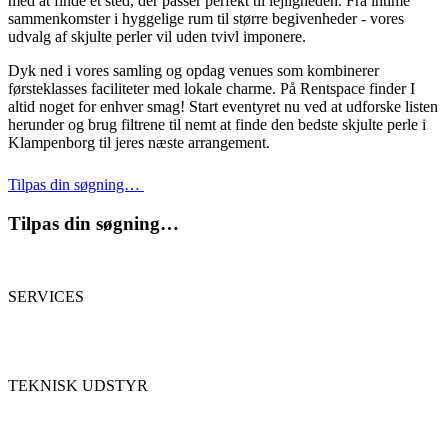
med at finde et sted, der passer perfekt til lejligheden. Fra intime
sammenkomster i hyggelige rum til større begivenheder - vores
udvalg af skjulte perler vil uden tvivl imponere.
Dyk ned i vores samling og opdag venues som kombinerer
førsteklasses faciliteter med lokale charme. På Rentspace finder I
altid noget for enhver smag! Start eventyret nu ved at udforske listen
herunder og brug filtrene til nemt at finde den bedste skjulte perle i
Klampenborg til jeres næste arrangement.
Tilpas din søgning…
Tilpas din søgning…
SERVICES
TEKNISK UDSTYR