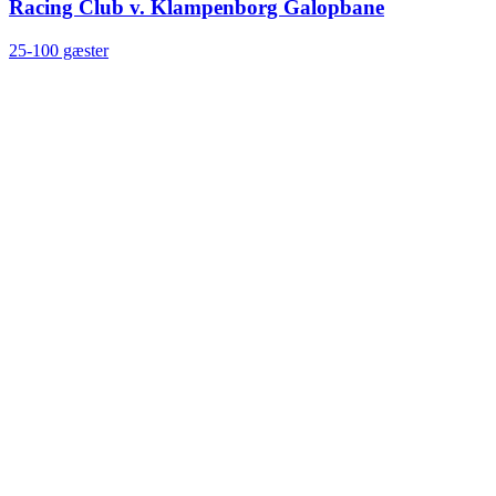
Racing Club v. Klampenborg Galopbane
25-100 gæster