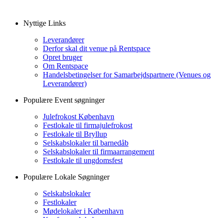
Nyttige Links
Leverandører
Derfor skal dit venue på Rentspace
Opret bruger
Om Rentspace
Handelsbetingelser for Samarbejdspartnere (Venues og
Leverandører)
Populære Event søgninger
Julefrokost København
Festlokale til firmajulefrokost
Festlokale til Bryllup
Selskabslokaler til barnedåb
Selskabslokaler til firmaarrangement
Festlokale til ungdomsfest
Populære Lokale Søgninger
Selskabslokaler
Festlokaler
Mødelokaler i København