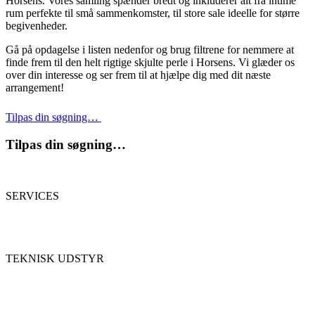
Horsens. Vores samling spænder bredt og inkluderer alt fra intime
rum perfekte til små sammenkomster, til store sale ideelle for større
begivenheder.
Gå på opdagelse i listen nedenfor og brug filtrene for nemmere at
finde frem til den helt rigtige skjulte perle i Horsens. Vi glæder os
over din interesse og ser frem til at hjælpe dig med dit næste
arrangement!
Tilpas din søgning…
Tilpas din søgning…
SERVICES
TEKNISK UDSTYR