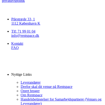
privatlivspolitik
Pilestræde 33, 1
1112 København K
Tlf: 71 99 01 04
info@rentspace.dk
Kontakt
FAQ
Nyttige Links
Leverandører
Derfor skal dit venue på Rentspace
Opret bruger
Om Rentspace
Handelsbetingelser for Samarbejdspartnere (Venues og
Leverandører)