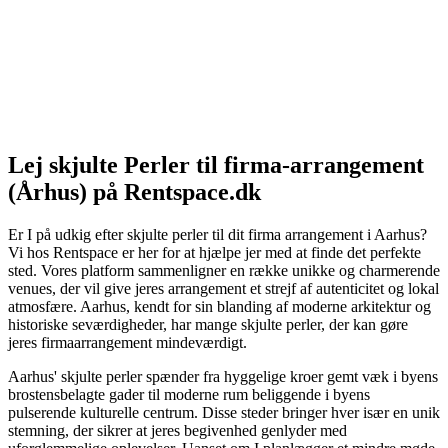
Lej skjulte Perler til firma-arrangement
(Århus) på Rentspace.dk
Er I på udkig efter skjulte perler til dit firma arrangement i Aarhus?
Vi hos Rentspace er her for at hjælpe jer med at finde det perfekte
sted. Vores platform sammenligner en række unikke og charmerende
venues, der vil give jeres arrangement et strejf af autenticitet og lokal
atmosfære. Aarhus, kendt for sin blanding af moderne arkitektur og
historiske seværdigheder, har mange skjulte perler, der kan gøre
jeres firmaarrangement mindeværdigt.
Aarhus' skjulte perler spænder fra hyggelige kroer gemt væk i byens
brostensbelagte gader til moderne rum beliggende i byens
pulserende kulturelle centrum. Disse steder bringer hver især en unik
stemning, der sikrer at jeres begivenhed genlyder med