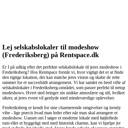
Lej selskabslokaler til modeshow
(Frederiksberg) på Rentspace.dk
Er I på udkig efter det perfekte selskabslokale til jeres modeshow i
Frederiksberg? Hos Rentspace forstår vi, hvor vigtigt det er at finde
den rigtige lokation, der kan matche jeres vision og skabe de rette
rammer for et succesfuldt arrangement. Vi har samlet en bred vifte af
selskabslokaler i Frederiksberg-området, som passer perfekt til netop
modeshows. Hvert sted bringer sin unikke atmosfære og stil, hvilket
sikrer, at jeres event vil genlyde med mindeværdige oplevelser.
Frederiksberg er kendt for sine charmerende omgivelser og trendy
vibe - lige præcis hvad man leder efter når man skal arrangere et
modeshow. Uanset om I søger et moderne lokale med højloftede
rum eller et hyggeligt sted med historisk charme, kan vi hjælpe jer