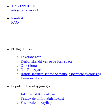
Tlf: 71 99 01 04
info@rentspace.dk
Kontakt
FAQ
Nyttige Links
Leverandører
Derfor skal dit venue på Rentspace
Opret bruger
Om Rentspace
Handelsbetingelser for Samarbejdspartnere (Venues og
Leverandører)
Populære Event søgninger
Julefrokost København
Festlokale til firmajulefrokost
Festlokale til Bryllup