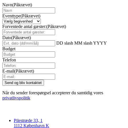
Navn
(Påkrævet)
Eventtype
(Påkrævet)
Forventede antal gæster:
(Påkrævet)
Dato
(Påkrævet)
DD slash MM slash YYYY
Budget
Telefon
E-mail
(Påkrævet)
Når du sender forespørgsel accepterer du samtidig vores
privatlivspolitik
Pilestræde 33, 1
1112 København K