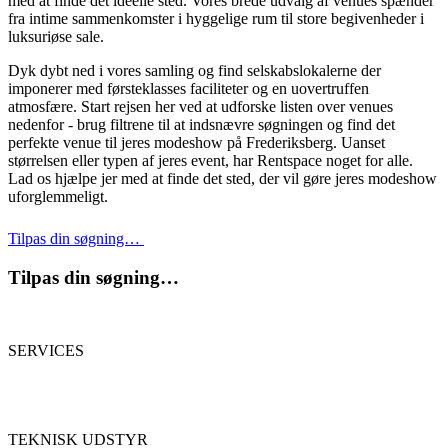
med at finde det ideelle sted. Vores brede udvalg af venues spænder
fra intime sammenkomster i hyggelige rum til store begivenheder i
luksuriøse sale.
Dyk dybt ned i vores samling og find selskabslokalerne der
imponerer med førsteklasses faciliteter og en uovertruffen
atmosfære. Start rejsen her ved at udforske listen over venues
nedenfor - brug filtrene til at indsnævre søgningen og find det
perfekte venue til jeres modeshow på Frederiksberg. Uanset
størrelsen eller typen af jeres event, har Rentspace noget for alle.
Lad os hjælpe jer med at finde det sted, der vil gøre jeres modeshow
uforglemmeligt.
Tilpas din søgning…
Tilpas din søgning…
SERVICES
TEKNISK UDSTYR