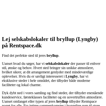
Lej selskabslokaler til bryllup (Lyngby)
på Rentspace.dk
Find det perfekte sted til jeres
bryllup
.
Uanset hvad du søger, har vi
selskabslokaler
der passer til enhver
stil, ønske og behov. Hvert sted bringer sin unikke atmosfære,
hvilket sikrer, at dit arrangement genlyder med mindeværdige
oplevelser. Hvis du er særligt interesseret i
Lyngby
, har vi
eksklusive steder i hele området, der tilbyder både moderne
faciliteter og lokal charme.
Dyk dybt ned i vores samling og find steder, der tilbyder enestående
kundeservice, førsteklasses faciliteter og en uovertruffen atmosfære.
Uanset omfanget eller typen af jeres
bryllup
tilbyder Rentspace
noget for alle. Fra intime sammenkomster i hyggelige rum til store