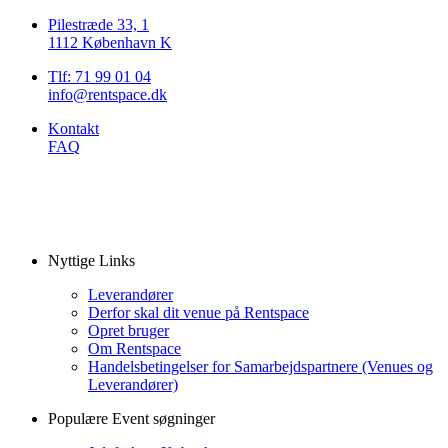
Pilestræde 33, 1
1112 København K
Tlf: 71 99 01 04
info@rentspace.dk
Kontakt
FAQ
Nyttige Links
Leverandører
Derfor skal dit venue på Rentspace
Opret bruger
Om Rentspace
Handelsbetingelser for Samarbejdspartnere (Venues og
Leverandører)
Populære Event søgninger