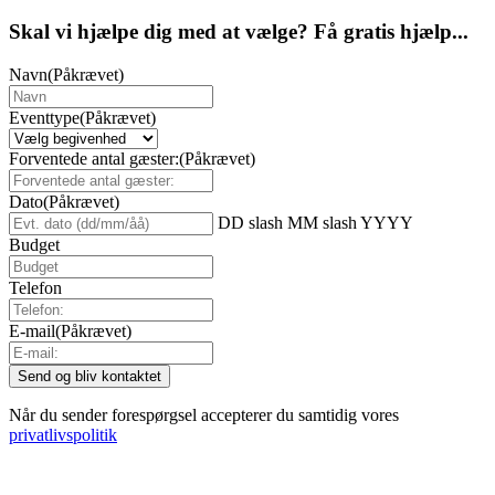
Skal vi hjælpe dig med at vælge? Få gratis hjælp...
Navn
(Påkrævet)
Eventtype
(Påkrævet)
Forventede antal gæster:
(Påkrævet)
Dato
(Påkrævet)
DD slash MM slash YYYY
Budget
Telefon
E-mail
(Påkrævet)
Når du sender forespørgsel accepterer du samtidig vores
privatlivspolitik