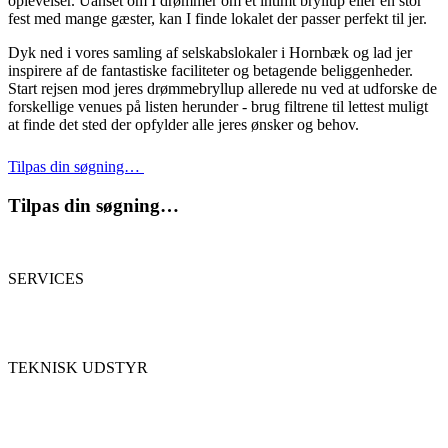
oplevelser. Uanset om I drømmer om et intimt bryllup eller en stor
fest med mange gæster, kan I finde lokalet der passer perfekt til jer.
Dyk ned i vores samling af selskabslokaler i Hornbæk og lad jer
inspirere af de fantastiske faciliteter og betagende beliggenheder.
Start rejsen mod jeres drømmebryllup allerede nu ved at udforske de
forskellige venues på listen herunder - brug filtrene til lettest muligt
at finde det sted der opfylder alle jeres ønsker og behov.
Tilpas din søgning…
Tilpas din søgning…
SERVICES
TEKNISK UDSTYR