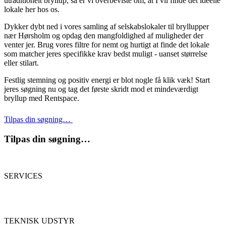
utraditionelt bryllup, så er vi overbeviste om, at I vil finde det ideelle
lokale her hos os.
Dykker dybt ned i vores samling af selskabslokaler til bryllupper
nær Hørsholm og opdag den mangfoldighed af muligheder der
venter jer. Brug vores filtre for nemt og hurtigt at finde det lokale
som matcher jeres specifikke krav bedst muligt - uanset størrelse
eller stilart.
Festlig stemning og positiv energi er blot nogle få klik væk! Start
jeres søgning nu og tag det første skridt mod et mindeværdigt
bryllup med Rentspace.
Tilpas din søgning…
Tilpas din søgning…
SERVICES
TEKNISK UDSTYR