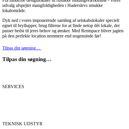
Fra moderne designlokaler til rustikke bindingsværkshuse - vores
udvalg afspejler mangfoldigheden i Haderslevs smukke
lokalområde.
Dyk ned i vores imponerende samling af selskabslokaler specielt
egnet til bryllupper, brug filtrene for at finde netop dét lokale, der
passer bedst til jeres behov og ønsker. Med Rentspace bliver jagten
på den perfekte location nemmere end nogensinde før!
Tilpas din søgning…
Tilpas din søgning…
SERVICES
TEKNISK UDSTYR