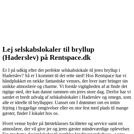
Lej selskabslokaler til bryllup
(Haderslev) på Rentspace.dk
Er I på udkig efter det perfekte selskabslokale til jeres bryllup i
Haderslev? Så er I kommet til det rette sted! Hos Rentspace har vi
håndplukket en række fantastiske venues, der hver især bringer sin
unikke atmosfære og charme. Vi forstår vigtigheden af at finde det
rigtige sted, der kan danne rammen om jeres store dag. Derfor har vi
samlet et bredt udvalg af selskabslokaler i Haderslev og omegn, som
alle er ideelle til bryllupper. Uanset om I drømmer om en intim
fejring i hyggelige omgivelser eller en stor fest med plads til mange
gæster, finder I lokalet hos os.
Hvert venue byder på førsteklasses faciliteter og service samt en
atmosfære, der vil give jer og jeres gæster mindeværdige oplevelser.