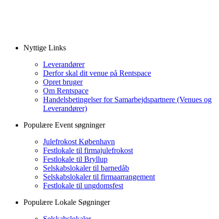
Nyttige Links
Leverandører
Derfor skal dit venue på Rentspace
Opret bruger
Om Rentspace
Handelsbetingelser for Samarbejdspartnere (Venues og
Leverandører)
Populære Event søgninger
Julefrokost København
Festlokale til firmajulefrokost
Festlokale til Bryllup
Selskabslokaler til barnedåb
Selskabslokaler til firmaarrangement
Festlokale til ungdomsfest
Populære Lokale Søgninger
Selskabslokaler