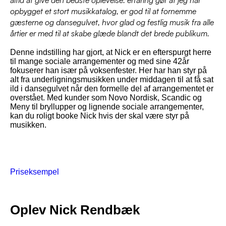
altid at give den bedste oplevelse. erfaring gør at jeg har
opbygget et stort musikkatalog, er god til at fornemme
gæsterne og dansegulvet, hvor glad og festlig musik fra alle
årtier er med til at skabe glæde blandt det brede publikum.
​Denne indstilling har gjort, at Nick er en efterspurgt herre
til mange sociale arrangementer og med sine 42år
fokuserer han især på voksenfester. Her har han styr på
alt fra underligningsmusikken under middagen til at få sat
ild i dansegulvet når den formelle del af arrangementet er
overstået. Med kunder som Novo Nordisk, Scandic og
Meny til bryllupper og lignende sociale arrangementer,
kan du roligt booke Nick hvis der skal være styr på
musikken.
Priseksempel
Oplev Nick Rendbæk