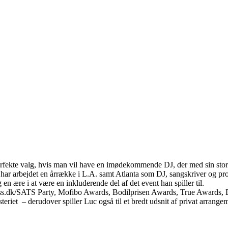
erfekte valg, hvis man vil have en imødekommende DJ, der med sin sto
 har arbejdet en årrække i L.A. samt Atlanta som DJ, sangskriver og prod
en ære i at være en inkluderende del af det event han spiller til.
itness.dk/SATS Party, Mofibo Awards, Bodilprisen Awards, True Award
 – derudover spiller Luc også til et bredt udsnit af privat arrangem