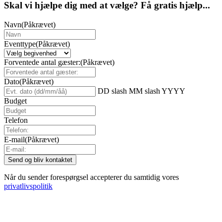
Skal vi hjælpe dig med at vælge? Få gratis hjælp...
Navn
(Påkrævet)
Eventtype
(Påkrævet)
Forventede antal gæster:
(Påkrævet)
Dato
(Påkrævet)
DD slash MM slash YYYY
Budget
Telefon
E-mail
(Påkrævet)
Når du sender forespørgsel accepterer du samtidig vores
privatlivspolitik