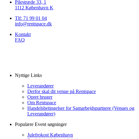
Pilestræde 33, 1
1112 København K
Tlf: 71 99 01 04
info@rentspace.dk
Kontakt
FAQ
Nyttige Links
Leverandører
Derfor skal dit venue på Rentspace
Opret bruger
Om Rentspace
Handelsbetingelser for Samarbejdspartnere (Venues og
Leverandører)
Populære Event søgninger
Julefrokost København