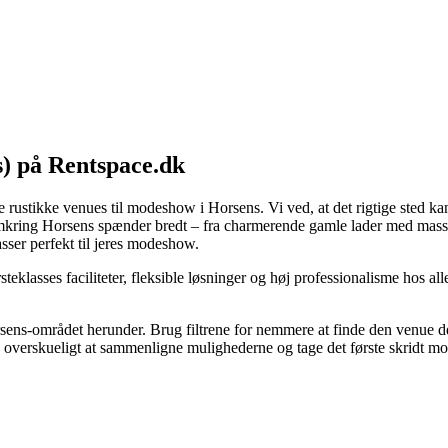
s) på Rentspace.dk
e rustikke venues til modeshow i Horsens. Vi ved, at det rigtige sted kan
mkring Horsens spænder bredt – fra charmerende gamle lader med masser 
asser perfekt til jeres modeshow.
rsteklasses faciliteter, fleksible løsninger og høj professionalisme hos 
orsens-området herunder. Brug filtrene for nemmere at finde den venue de
et og overskueligt at sammenligne mulighederne og tage det første skridt 