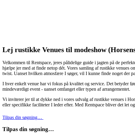
Lej rustikke Venues til modeshow (Horsen
Velkommen til Rentspace, jeres pålidelige guide i jagten på de perfekt
hjælpe jer med at finde netop dét. Vores samling af rustikke venues o
twist. Uanset hvilken atmosfære I søger, vil I kunne finde noget der p
I hver enkelt venue har vi fokus på kvalitet og service. Det betyder fø
mindeværdigt event - uanset omfanget eller typen af arrangementet.
Vi inviterer jer til at dykke ned i vores udvalg af rustikke venues i H
eller specifikke faciliteter I leder efter. Med Rentspace bliver det l
Tilpas din søgning…
Tilpas din søgning…