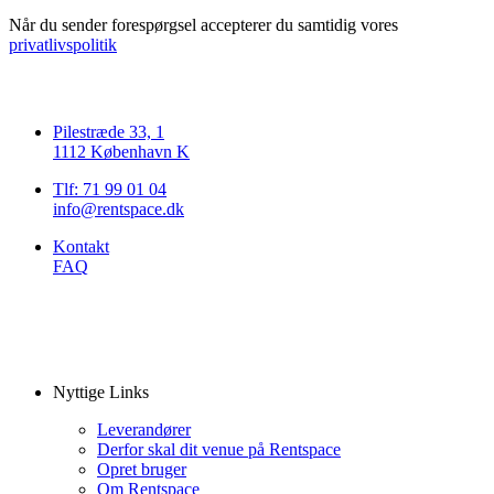
Når du sender forespørgsel accepterer du samtidig vores
privatlivspolitik
Pilestræde 33, 1
1112 København K
Tlf: 71 99 01 04
info@rentspace.dk
Kontakt
FAQ
Nyttige Links
Leverandører
Derfor skal dit venue på Rentspace
Opret bruger
Om Rentspace