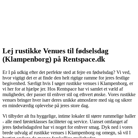
Lej rustikke Venues til fødselsdag
(Klampenborg) på Rentspace.dk
Er I på udkig efter det perfekte sted at fejre en fødselsdag? Vi ved,
hvor vigtigt det er at finde den helt rigtige ramme for jeres festlige
begivenhed. Særligt hvis I søger rustikke venues i Klampenborg, er
vi her for at hjælpe jer. Hos Rentspace har vi samlet et væld af
muligheder, der passer til enhver stil og ethvert ønske. Vores rustikke
venues bringer hver især deres unikke atmosfære med sig og sikrer
en mindeværdig oplevelse på jeres store dag.
Vi tilbyder alt fra hyggelige, intime lokaler til større rummelige haller
- alle med førsteklasses faciliteter og service. Uanset omfanget af
jeres fødselsdagsfest har vi noget for enhver smag. Dyk ned i vores
brede udvalg af rustikke venues i Klampenborg og omegn, så vil I