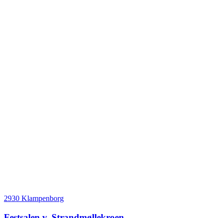
2930 Klampenborg
Festsalen v. Strandmøllekroen