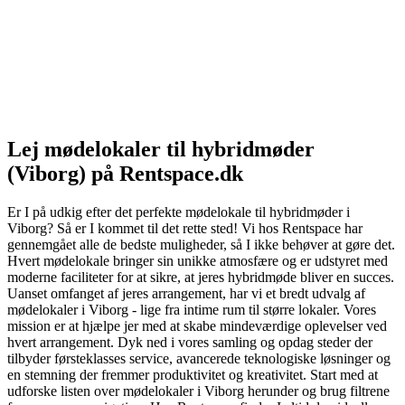
Lej mødelokaler til hybridmøder
(Viborg) på Rentspace.dk
Er I på udkig efter det perfekte mødelokale til hybridmøder i
Viborg? Så er I kommet til det rette sted! Vi hos Rentspace har
gennemgået alle de bedste muligheder, så I ikke behøver at gøre det.
Hvert mødelokale bringer sin unikke atmosfære og er udstyret med
moderne faciliteter for at sikre, at jeres hybridmøde bliver en succes.
Uanset omfanget af jeres arrangement, har vi et bredt udvalg af
mødelokaler i Viborg - lige fra intime rum til større lokaler. Vores
mission er at hjælpe jer med at skabe mindeværdige oplevelser ved
hvert arrangement. Dyk ned i vores samling og opdag steder der
tilbyder førsteklasses service, avancerede teknologiske løsninger og
en stemning der fremmer produktivitet og kreativitet. Start med at
udforske listen over mødelokaler i Viborg herunder og brug filtrene