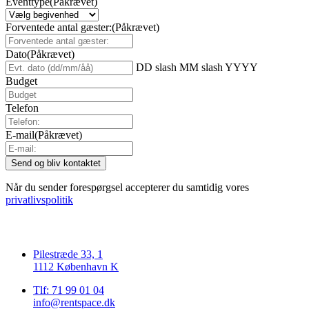
Eventtype
(Påkrævet)
Forventede antal gæster:
(Påkrævet)
Dato
(Påkrævet)
DD slash MM slash YYYY
Budget
Telefon
E-mail
(Påkrævet)
Når du sender forespørgsel accepterer du samtidig vores
privatlivspolitik
Pilestræde 33, 1
1112 København K
Tlf: 71 99 01 04
info@rentspace.dk