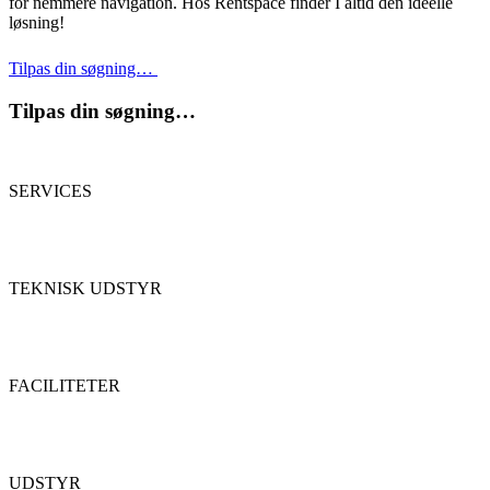
for nemmere navigation. Hos Rentspace finder I altid den ideelle
løsning!
Tilpas din søgning…
Tilpas din søgning…
SERVICES
TEKNISK UDSTYR
FACILITETER
UDSTYR