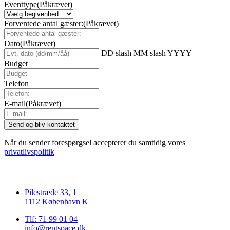
Eventtype
(Påkrævet)
Forventede antal gæster:
(Påkrævet)
Dato
(Påkrævet)
DD slash MM slash YYYY
Budget
Telefon
E-mail
(Påkrævet)
Når du sender forespørgsel accepterer du samtidig vores
privatlivspolitik
Pilestræde 33, 1
1112 København K
Tlf: 71 99 01 04
info@rentspace.dk