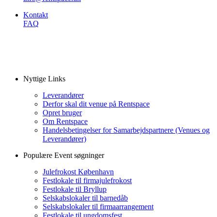
Kontakt
FAQ
Nyttige Links
Leverandører
Derfor skal dit venue på Rentspace
Opret bruger
Om Rentspace
Handelsbetingelser for Samarbejdspartnere (Venues og
Leverandører)
Populære Event søgninger
Julefrokost København
Festlokale til firmajulefrokost
Festlokale til Bryllup
Selskabslokaler til barnedåb
Selskabslokaler til firmaarrangement
Festlokale til ungdomsfest