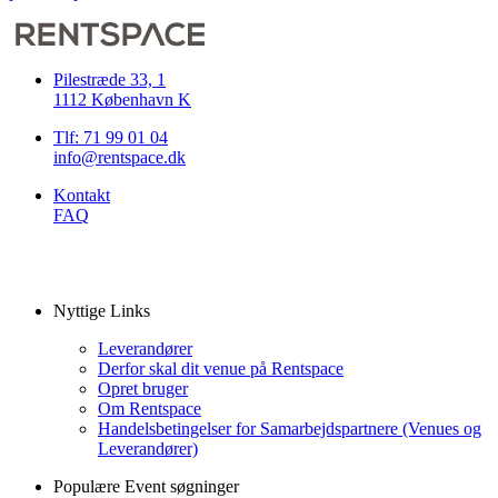
Pilestræde 33, 1
1112 København K
Tlf: 71 99 01 04
info@rentspace.dk
Kontakt
FAQ
Nyttige Links
Leverandører
Derfor skal dit venue på Rentspace
Opret bruger
Om Rentspace
Handelsbetingelser for Samarbejdspartnere (Venues og
Leverandører)
Populære Event søgninger