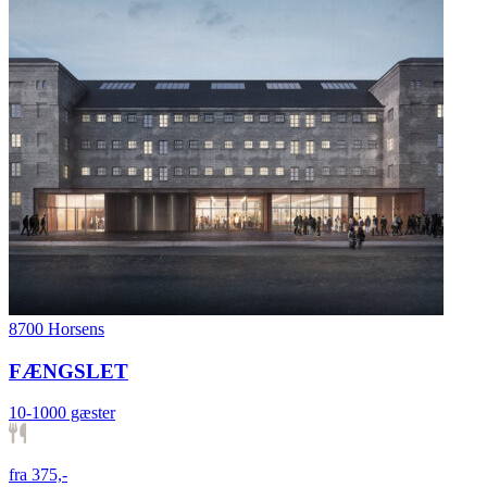
8700 Horsens
FÆNGSLET
10-1000 gæster
fra 375,-