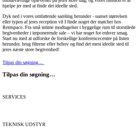
mindeværdige oplevelser på jeres store dag, og vores mission er at
hjælpe jer med at finde det ideelle sted.
Dyk ned i vores omfattende samling herunder - uanset størrelsen
eller typen af jeres reception vil I finde noget der matcher hos
Rentspace. Fra små intime modtagelser i hyggelige rum til storstilede
begivenheder i imponerende sale – vi har noget for enhver smag.
Start nu med at udforske de forskellige konferencecentre på listen
herunder, brug filtrene efter behov og find det mest ideelle sted til
jeres næste store begivenhed!
Tilpas din søgning…
Tilpas din søgning…
SERVICES
TEKNISK UDSTYR