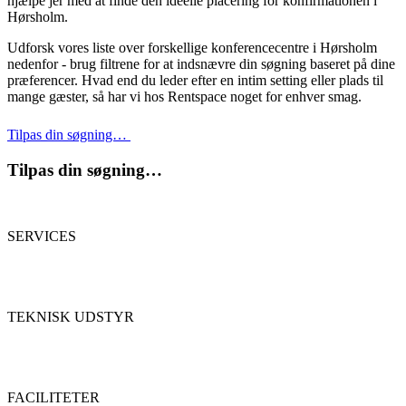
hjælpe jer med at finde den ideelle placering for konfirmationen i
Hørsholm.
Udforsk vores liste over forskellige konferencecentre i Hørsholm
nedenfor - brug filtrene for at indsnævre din søgning baseret på dine
præferencer. Hvad end du leder efter en intim setting eller plads til
mange gæster, så har vi hos Rentspace noget for enhver smag.
Tilpas din søgning…
Tilpas din søgning…
SERVICES
TEKNISK UDSTYR
FACILITETER