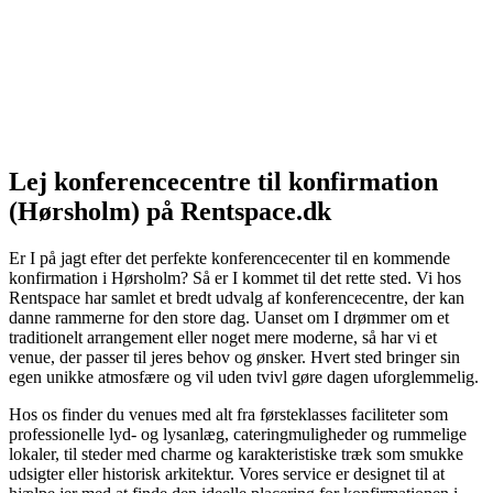
Lej konferencecentre til konfirmation
(Hørsholm) på Rentspace.dk
Er I på jagt efter det perfekte konferencecenter til en kommende
konfirmation i Hørsholm? Så er I kommet til det rette sted. Vi hos
Rentspace har samlet et bredt udvalg af konferencecentre, der kan
danne rammerne for den store dag. Uanset om I drømmer om et
traditionelt arrangement eller noget mere moderne, så har vi et
venue, der passer til jeres behov og ønsker. Hvert sted bringer sin
egen unikke atmosfære og vil uden tvivl gøre dagen uforglemmelig.
Hos os finder du venues med alt fra førsteklasses faciliteter som
professionelle lyd- og lysanlæg, cateringmuligheder og rummelige
lokaler, til steder med charme og karakteristiske træk som smukke
udsigter eller historisk arkitektur. Vores service er designet til at