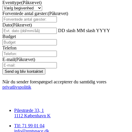
Eventtype
(Påkrævet)
Forventede antal gæster:
(Påkrævet)
Dato
(Påkrævet)
DD slash MM slash YYYY
Budget
Telefon
E-mail
(Påkrævet)
Når du sender forespørgsel accepterer du samtidig vores
privatlivspolitik
Pilestræde 33, 1
1112 København K
Tlf: 71 99 01 04
info@rentspace.dk