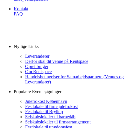
Kontakt
FAQ
Nyttige Links
Leverandører
Derfor skal dit venue på Rentspace
Opret bruger
Om Rentspace
Handelsbetingelser for Samarbejdspartnere (Venues og
Leverandører)
Populære Event søgninger
Julefrokost København
Festlokale til firmajulefrokost
Festlokale til Bryllup
Selskabslokaler til barnedåb
Selskabslokaler til firmaarrangement
Festlokale til ungdomsfest