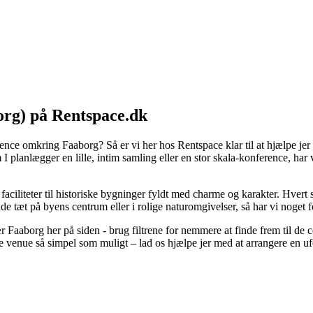
org) på Rentspace.dk
rence omkring Faaborg? Så er vi her hos Rentspace klar til at hjælpe jer 
om I planlægger en lille, intim samling eller en stor skala-konference, h
iliteter til historiske bygninger fyldt med charme og karakter. Hvert s
e tæt på byens centrum eller i rolige naturomgivelser, så har vi noget 
ær Faaborg her på siden - brug filtrene for nemmere at finde frem til de 
tte venue så simpel som muligt – lad os hjælpe jer med at arrangere en 