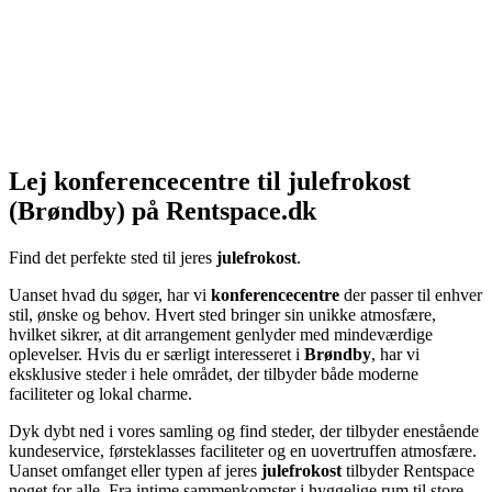
Lej konferencecentre til julefrokost
(Brøndby) på Rentspace.dk
Find det perfekte sted til jeres
julefrokost
.
Uanset hvad du søger, har vi
konferencecentre
der passer til enhver
stil, ønske og behov. Hvert sted bringer sin unikke atmosfære,
hvilket sikrer, at dit arrangement genlyder med mindeværdige
oplevelser. Hvis du er særligt interesseret i
Brøndby
, har vi
eksklusive steder i hele området, der tilbyder både moderne
faciliteter og lokal charme.
Dyk dybt ned i vores samling og find steder, der tilbyder enestående
kundeservice, førsteklasses faciliteter og en uovertruffen atmosfære.
Uanset omfanget eller typen af jeres
julefrokost
tilbyder Rentspace
noget for alle. Fra intime sammenkomster i hyggelige rum til store