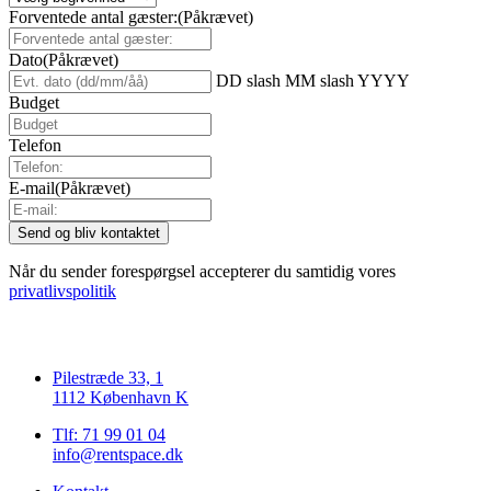
Forventede antal gæster:
(Påkrævet)
Dato
(Påkrævet)
DD slash MM slash YYYY
Budget
Telefon
E-mail
(Påkrævet)
Når du sender forespørgsel accepterer du samtidig vores
privatlivspolitik
Pilestræde 33, 1
1112 København K
Tlf: 71 99 01 04
info@rentspace.dk