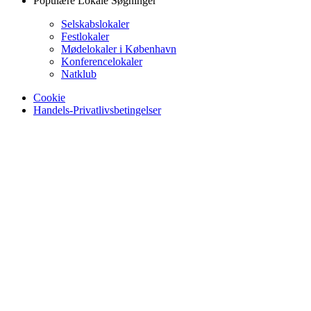
Populære Lokale Søgninger
Selskabslokaler
Festlokaler
Mødelokaler i København
Konferencelokaler
Natklub
Cookie
Handels-Privatlivsbetingelser