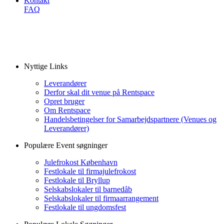
Kontakt
FAQ
Nyttige Links
Leverandører
Derfor skal dit venue på Rentspace
Opret bruger
Om Rentspace
Handelsbetingelser for Samarbejdspartnere (Venues og
Leverandører)
Populære Event søgninger
Julefrokost København
Festlokale til firmajulefrokost
Festlokale til Bryllup
Selskabslokaler til barnedåb
Selskabslokaler til firmaarrangement
Festlokale til ungdomsfest