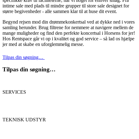
specifikke krav til faciliteterne, har vi noget for enhver smag. Fra
intime sale med plads til mindre grupper til store sale designet for
større begivenheder - alle sammen klar til at huse dit event.
Begynd rejsen mod din drømmekonkertsal ved at dykke ned i vores
samling herunder. Brug filtrene for nemmere at navigere mellem de
mange muligheder og find den perfekte koncertsal i Horsens for jer!
Hos Rentspace går vi op i kvalitet og god service – så lad os hjælpe
jer med at skabe en uforglemmelig messe.
Tilpas din søgning…
Tilpas din søgning…
SERVICES
TEKNISK UDSTYR