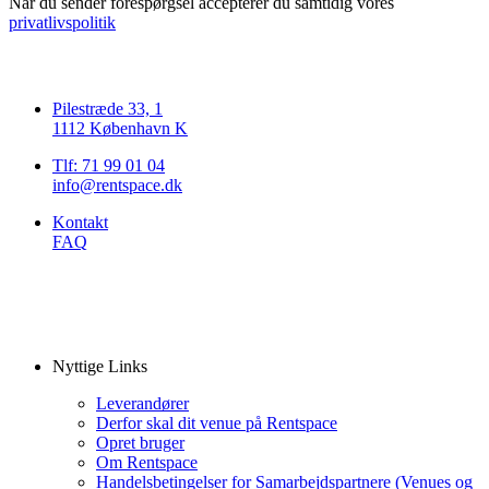
Når du sender forespørgsel accepterer du samtidig vores
privatlivspolitik
Pilestræde 33, 1
1112 København K
Tlf: 71 99 01 04
info@rentspace.dk
Kontakt
FAQ
Nyttige Links
Leverandører
Derfor skal dit venue på Rentspace
Opret bruger
Om Rentspace
Handelsbetingelser for Samarbejdspartnere (Venues og