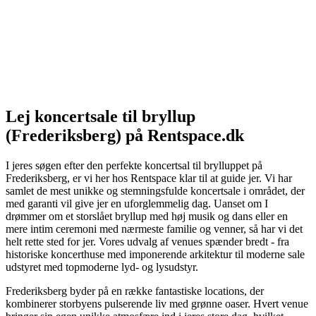
Lej koncertsale til bryllup
(Frederiksberg) på Rentspace.dk
I jeres søgen efter den perfekte koncertsal til brylluppet på
Frederiksberg, er vi her hos Rentspace klar til at guide jer. Vi har
samlet de mest unikke og stemningsfulde koncertsale i området, der
med garanti vil give jer en uforglemmelig dag. Uanset om I
drømmer om et storslået bryllup med høj musik og dans eller en
mere intim ceremoni med nærmeste familie og venner, så har vi det
helt rette sted for jer. Vores udvalg af venues spænder bredt - fra
historiske koncerthuse med imponerende arkitektur til moderne sale
udstyret med topmoderne lyd- og lysudstyr.
Frederiksberg byder på en række fantastiske locations, der
kombinerer storbyens pulserende liv med grønne oaser. Hvert venue