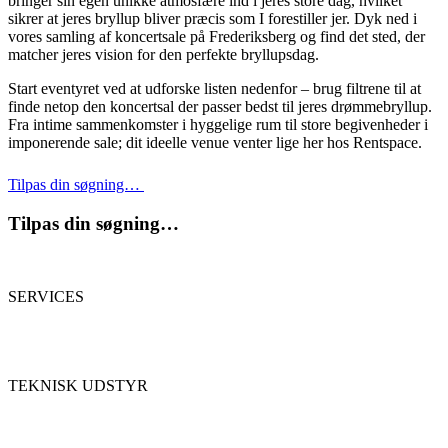
bringer sin egen unikke atmosfære ind i jeres store dag, hvilket
sikrer at jeres bryllup bliver præcis som I forestiller jer. Dyk ned i
vores samling af koncertsale på Frederiksberg og find det sted, der
matcher jeres vision for den perfekte bryllupsdag.
Start eventyret ved at udforske listen nedenfor – brug filtrene til at
finde netop den koncertsal der passer bedst til jeres drømmebryllup.
Fra intime sammenkomster i hyggelige rum til store begivenheder i
imponerende sale; dit ideelle venue venter lige her hos Rentspace.
Tilpas din søgning…
Tilpas din søgning…
SERVICES
TEKNISK UDSTYR