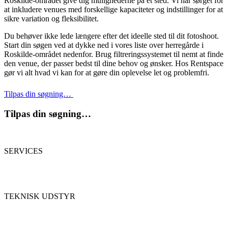
Roskilde-området give dig mulighederne på ét sted. Vi har sørget for
at inkludere venues med forskellige kapaciteter og indstillinger for at
sikre variation og fleksibilitet.
Du behøver ikke lede længere efter det ideelle sted til dit fotoshoot.
Start din søgen ved at dykke ned i vores liste over herregårde i
Roskilde-området nedenfor. Brug filtreringssystemet til nemt at finde
den venue, der passer bedst til dine behov og ønsker. Hos Rentspace
gør vi alt hvad vi kan for at gøre din oplevelse let og problemfri.
Tilpas din søgning…
Tilpas din søgning…
SERVICES
TEKNISK UDSTYR