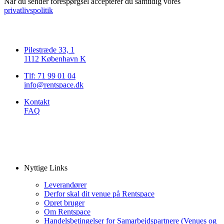
Når du sender forespørgsel accepterer du samtidig vores
privatlivspolitik
Pilestræde 33, 1
1112 København K
Tlf: 71 99 01 04
info@rentspace.dk
Kontakt
FAQ
Nyttige Links
Leverandører
Derfor skal dit venue på Rentspace
Opret bruger
Om Rentspace
Handelsbetingelser for Samarbejdspartnere (Venues og