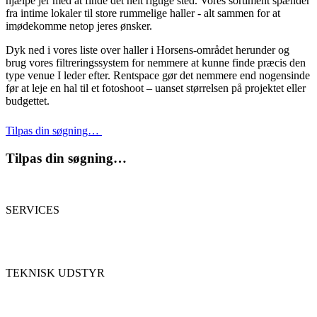
hjælpe jer med at finde det helt rigtige sted. Vores sortiment spænder
fra intime lokaler til store rummelige haller - alt sammen for at
imødekomme netop jeres ønsker.
Dyk ned i vores liste over haller i Horsens-området herunder og
brug vores filtreringssystem for nemmere at kunne finde præcis den
type venue I leder efter. Rentspace gør det nemmere end nogensinde
før at leje en hal til et fotoshoot – uanset størrelsen på projektet eller
budgettet.
Tilpas din søgning…
Tilpas din søgning…
SERVICES
TEKNISK UDSTYR