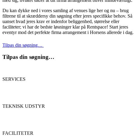
med sig, hvilket sikrer at dit firma arrangement bliver mindeværdigt.
Du kan dykke ned i vores samling af venues lige her og nu – brug
filtrene til at skræddersy din søgning efter jeres specifikke behov. Så
uanset hvad jeres krav er indenfor beliggenhed, størrelse eller
faciliteter; vi har de bedste løsninger klar på Rentspace! Start jeres
eventyr mod det perfekte firma arrangement i Horsens allerede i dag.
Tilpas din søgning…
Tilpas din søgning…
SERVICES
TEKNISK UDSTYR
FACILITETER