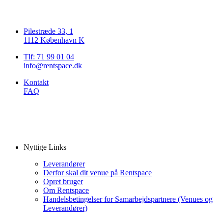
Pilestræde 33, 1
1112 København K
Tlf: 71 99 01 04
info@rentspace.dk
Kontakt
FAQ
Nyttige Links
Leverandører
Derfor skal dit venue på Rentspace
Opret bruger
Om Rentspace
Handelsbetingelser for Samarbejdspartnere (Venues og
Leverandører)