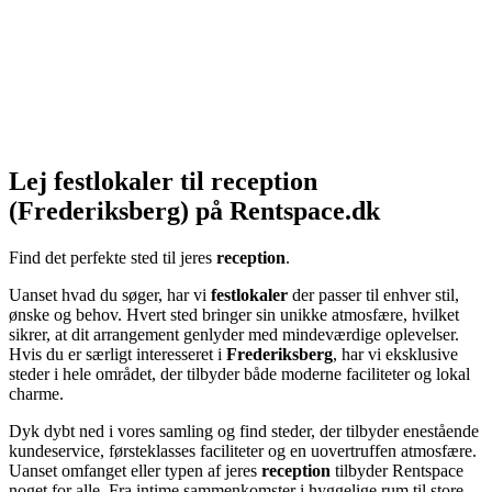
Lej festlokaler til reception
(Frederiksberg) på Rentspace.dk
Find det perfekte sted til jeres
reception
.
Uanset hvad du søger, har vi
festlokaler
der passer til enhver stil,
ønske og behov. Hvert sted bringer sin unikke atmosfære, hvilket
sikrer, at dit arrangement genlyder med mindeværdige oplevelser.
Hvis du er særligt interesseret i
Frederiksberg
, har vi eksklusive
steder i hele området, der tilbyder både moderne faciliteter og lokal
charme.
Dyk dybt ned i vores samling og find steder, der tilbyder enestående
kundeservice, førsteklasses faciliteter og en uovertruffen atmosfære.
Uanset omfanget eller typen af jeres
reception
tilbyder Rentspace
noget for alle. Fra intime sammenkomster i hyggelige rum til store