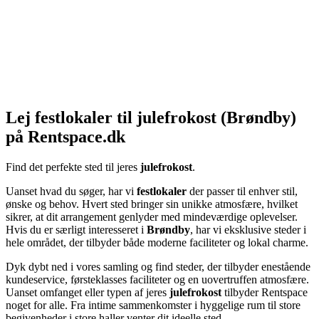
Lej festlokaler til julefrokost (Brøndby)
på Rentspace.dk
Find det perfekte sted til jeres
julefrokost
.
Uanset hvad du søger, har vi
festlokaler
der passer til enhver stil,
ønske og behov. Hvert sted bringer sin unikke atmosfære, hvilket
sikrer, at dit arrangement genlyder med mindeværdige oplevelser.
Hvis du er særligt interesseret i
Brøndby
, har vi eksklusive steder i
hele området, der tilbyder både moderne faciliteter og lokal charme.
Dyk dybt ned i vores samling og find steder, der tilbyder enestående
kundeservice, førsteklasses faciliteter og en uovertruffen atmosfære.
Uanset omfanget eller typen af jeres
julefrokost
tilbyder Rentspace
noget for alle. Fra intime sammenkomster i hyggelige rum til store
begivenheder i store haller venter dit ideelle sted.