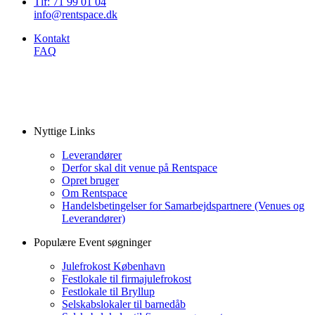
Tlf: 71 99 01 04
info@rentspace.dk
Kontakt
FAQ
Nyttige Links
Leverandører
Derfor skal dit venue på Rentspace
Opret bruger
Om Rentspace
Handelsbetingelser for Samarbejdspartnere (Venues og
Leverandører)
Populære Event søgninger
Julefrokost København
Festlokale til firmajulefrokost
Festlokale til Bryllup
Selskabslokaler til barnedåb