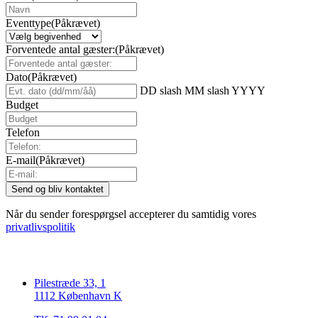
Eventtype
(Påkrævet)
Forventede antal gæster:
(Påkrævet)
Dato
(Påkrævet)
DD slash MM slash YYYY
Budget
Telefon
E-mail
(Påkrævet)
Når du sender forespørgsel accepterer du samtidig vores
privatlivspolitik
Pilestræde 33, 1
1112 København K