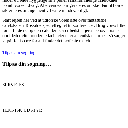
finder du både hyggelige små perler samt rummelige cafélokaler
blandt vores udvalg. Alle venues bringer deres unikke flair til bordet,
sikrer jeres arrangement vil være mindeværdigt.
Start rejsen her ved at udforske vores liste over fantastiske
cafélokaler i Roskilde specielt egnet til konferencer. Brug vores filtre
for at finde netop dén café der passer bedst til jeres behov – uanset
om I leder efter moderne faciliteter eller autentisk charme – så sørger
vi på Rentspace for at I finder det perfekte match.
Tilpas din søgning…
Tilpas din søgning…
SERVICES
TEKNISK UDSTYR