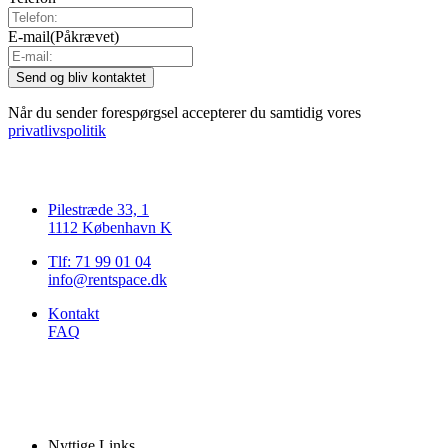
E-mail
(Påkrævet)
Når du sender forespørgsel accepterer du samtidig vores
privatlivspolitik
Pilestræde 33, 1
1112 København K
Tlf: 71 99 01 04
info@rentspace.dk
Kontakt
FAQ
Nyttige Links