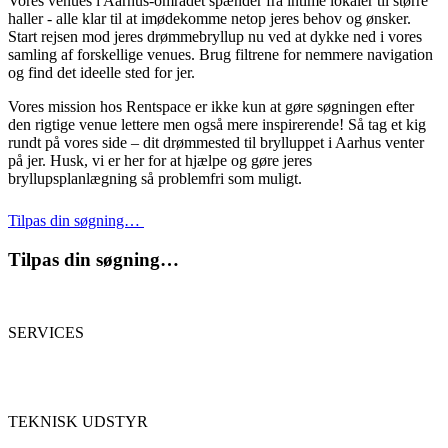
Vores venues i Aarhus-området spænder fra intime lokaler til større
haller - alle klar til at imødekomme netop jeres behov og ønsker.
Start rejsen mod jeres drømmebryllup nu ved at dykke ned i vores
samling af forskellige venues. Brug filtrene for nemmere navigation
og find det ideelle sted for jer.
Vores mission hos Rentspace er ikke kun at gøre søgningen efter
den rigtige venue lettere men også mere inspirerende! Så tag et kig
rundt på vores side – dit drømmested til brylluppet i Aarhus venter
på jer. Husk, vi er her for at hjælpe og gøre jeres
bryllupsplanlægning så problemfri som muligt.
Tilpas din søgning…
Tilpas din søgning…
SERVICES
TEKNISK UDSTYR