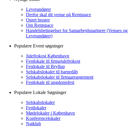
Leverandører
Derfor skal dit venue på Rentspace
Opret bruger
Om Rentspace
Handelsbetingelser for Samarbejdspartnere (Venues og
Leverandører)
Populære Event søgninger
Julefrokost København
Festlokale til firmajulefrokost
Festlokale til Bryllup
Selskabslokaler til barnedåb
Selskabslokaler til firmaarrangement
Festlokale til ungdomsfest
Populære Lokale Søgninger
Selskabslokaler
Festlokaler
Mødelokaler i København
Konferencelokaler
Natklub