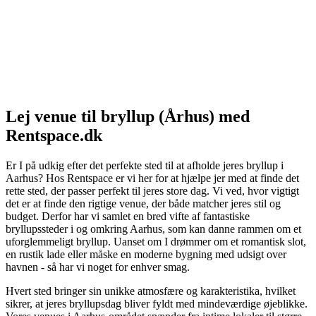
Lej venue til bryllup (Århus) med
Rentspace.dk
Er I på udkig efter det perfekte sted til at afholde jeres bryllup i
Aarhus? Hos Rentspace er vi her for at hjælpe jer med at finde det
rette sted, der passer perfekt til jeres store dag. Vi ved, hvor vigtigt
det er at finde den rigtige venue, der både matcher jeres stil og
budget. Derfor har vi samlet en bred vifte af fantastiske
bryllupssteder i og omkring Aarhus, som kan danne rammen om et
uforglemmeligt bryllup. Uanset om I drømmer om et romantisk slot,
en rustik lade eller måske en moderne bygning med udsigt over
havnen - så har vi noget for enhver smag.
Hvert sted bringer sin unikke atmosfære og karakteristika, hvilket
sikrer, at jeres bryllupsdag bliver fyldt med mindeværdige øjeblikke.