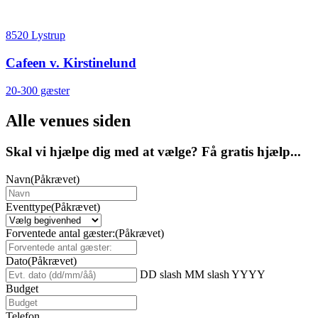
8520 Lystrup
Cafeen v. Kirstinelund
20-300 gæster
Alle venues siden
Skal vi hjælpe dig med at vælge? Få gratis hjælp...
Navn
(Påkrævet)
Eventtype
(Påkrævet)
Forventede antal gæster:
(Påkrævet)
Dato
(Påkrævet)
DD slash MM slash YYYY
Budget
Telefon