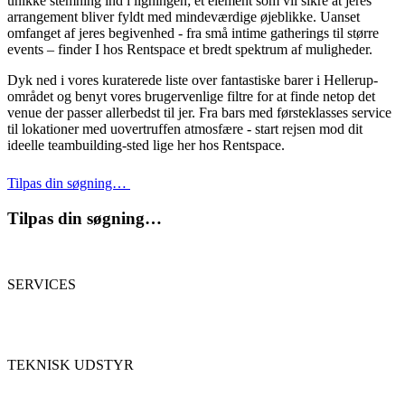
unikke stemning ind i ligningen; et element som vil sikre at jeres
arrangement bliver fyldt med mindeværdige øjeblikke. Uanset
omfanget af jeres begivenhed - fra små intime gatherings til større
events – finder I hos Rentspace et bredt spektrum af muligheder.
Dyk ned i vores kuraterede liste over fantastiske barer i Hellerup-
området og benyt vores brugervenlige filtre for at finde netop det
venue der passer allerbedst til jer. Fra bars med førsteklasses service
til lokationer med uovertruffen atmosfære - start rejsen mod dit
ideelle teambuilding-sted lige her hos Rentspace.
Tilpas din søgning…
Tilpas din søgning…
SERVICES
TEKNISK UDSTYR