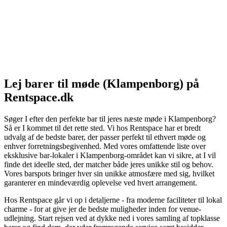
Lej barer til møde (Klampenborg) på
Rentspace.dk
Søger I efter den perfekte bar til jeres næste møde i Klampenborg?
Så er I kommet til det rette sted. Vi hos Rentspace har et bredt
udvalg af de bedste barer, der passer perfekt til ethvert møde og
enhver forretningsbegivenhed. Med vores omfattende liste over
eksklusive bar-lokaler i Klampenborg-området kan vi sikre, at I vil
finde det ideelle sted, der matcher både jeres unikke stil og behov.
Vores barspots bringer hver sin unikke atmosfære med sig, hvilket
garanterer en mindeværdig oplevelse ved hvert arrangement.
Hos Rentspace går vi op i detaljerne - fra moderne faciliteter til lokal
charme - for at give jer de bedste muligheder inden for venue-
udlejning. Start rejsen ved at dykke ned i vores samling af topklasse