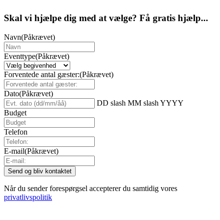
Skal vi hjælpe dig med at vælge? Få gratis hjælp...
Navn
(Påkrævet)
Eventtype
(Påkrævet)
Forventede antal gæster:
(Påkrævet)
Dato
(Påkrævet)
DD slash MM slash YYYY
Budget
Telefon
E-mail
(Påkrævet)
Når du sender forespørgsel accepterer du samtidig vores
privatlivspolitik