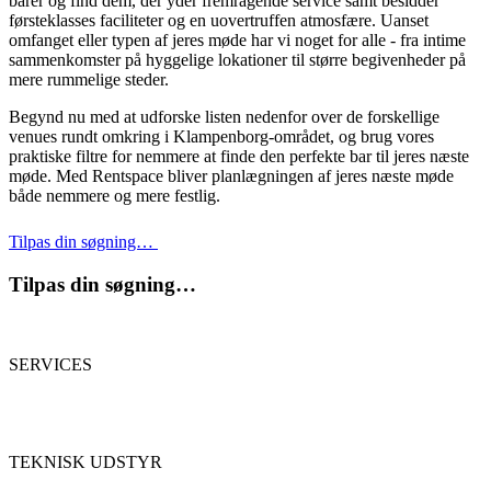
barer og find dem, der yder fremragende service samt besidder
førsteklasses faciliteter og en uovertruffen atmosfære. Uanset
omfanget eller typen af ​​jeres møde har vi noget for alle - fra intime
sammenkomster på hyggelige lokationer til større begivenheder på
mere rummelige steder.
Begynd nu med at udforske listen nedenfor over de forskellige
venues rundt omkring i Klampenborg-området, og brug vores
praktiske filtre for nemmere at finde den perfekte bar til jeres næste
møde. Med Rentspace bliver planlægningen af ​​jeres næste møde
både nemmere og mere festlig.
Tilpas din søgning…
Tilpas din søgning…
SERVICES
TEKNISK UDSTYR