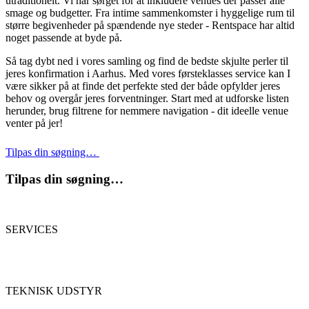
utraditionelt. Vi har sørget for at inkludere venues der passer alle
smage og budgetter. Fra intime sammenkomster i hyggelige rum til
større begivenheder på spændende nye steder - Rentspace har altid
noget passende at byde på.
Så tag dybt ned i vores samling og find de bedste skjulte perler til
jeres konfirmation i Aarhus. Med vores førsteklasses service kan I
være sikker på at finde det perfekte sted der både opfylder jeres
behov og overgår jeres forventninger. Start med at udforske listen
herunder, brug filtrene for nemmere navigation - dit ideelle venue
venter på jer!
Tilpas din søgning…
Tilpas din søgning…
SERVICES
TEKNISK UDSTYR