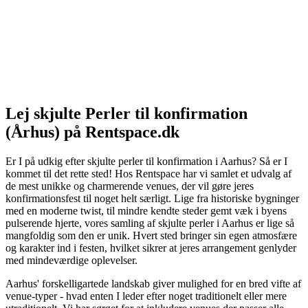
Lej skjulte Perler til konfirmation
(Århus) på Rentspace.dk
Er I på udkig efter skjulte perler til konfirmation i Aarhus? Så er I
kommet til det rette sted! Hos Rentspace har vi samlet et udvalg af
de mest unikke og charmerende venues, der vil gøre jeres
konfirmationsfest til noget helt særligt. Lige fra historiske bygninger
med en moderne twist, til mindre kendte steder gemt væk i byens
pulserende hjerte, vores samling af skjulte perler i Aarhus er lige så
mangfoldig som den er unik. Hvert sted bringer sin egen atmosfære
og karakter ind i festen, hvilket sikrer at jeres arrangement genlyder
med mindeværdige oplevelser.
Aarhus' forskelligartede landskab giver mulighed for en bred vifte af
venue-typer - hvad enten I leder efter noget traditionelt eller mere