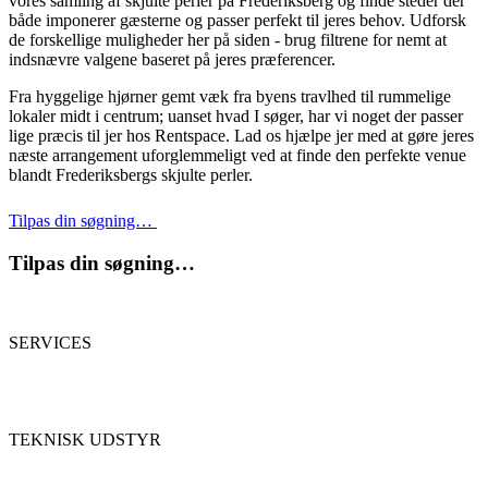
vores samling af skjulte perler på Frederiksberg og finde steder der
både imponerer gæsterne og passer perfekt til jeres behov. Udforsk
de forskellige muligheder her på siden - brug filtrene for nemt at
indsnævre valgene baseret på jeres præferencer.
Fra hyggelige hjørner gemt væk fra byens travlhed til rummelige
lokaler midt i centrum; uanset hvad I søger, har vi noget der passer
lige præcis til jer hos Rentspace. Lad os hjælpe jer med at gøre jeres
næste arrangement uforglemmeligt ved at finde den perfekte venue
blandt Frederiksbergs skjulte perler.
Tilpas din søgning…
Tilpas din søgning…
SERVICES
TEKNISK UDSTYR