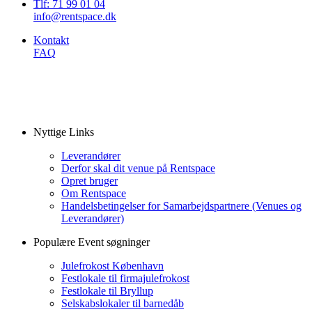
Tlf: 71 99 01 04
info@rentspace.dk
Kontakt
FAQ
Nyttige Links
Leverandører
Derfor skal dit venue på Rentspace
Opret bruger
Om Rentspace
Handelsbetingelser for Samarbejdspartnere (Venues og
Leverandører)
Populære Event søgninger
Julefrokost København
Festlokale til firmajulefrokost
Festlokale til Bryllup
Selskabslokaler til barnedåb