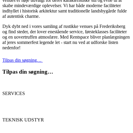
venues er nøje udvalgt for deres karakteristiske stil og evne til at
skabe mindeværdige oplevelser. Vi har både moderne faciliteter
indhyllet i historisk arkitektur samt traditionelle landsbygårde fulde
af autentisk charme.
Dyk dybt ned i vores samling af rustikke venues på Frederiksberg
og find steder, der lover enestående service, førsteklasses faciliteter
og en uovertruffen atmosfære. Med Rentspace bliver planlægningen
af jeres sommerfest legende let - start nu ved at udforske listen
nedenfor!
Tilpas din søgning…
Tilpas din søgning…
SERVICES
TEKNISK UDSTYR