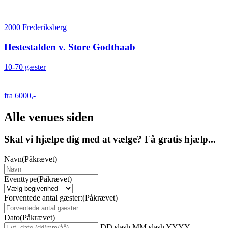
2000 Frederiksberg
Hestestalden v. Store Godthaab
10-70 gæster
fra 6000,-
Alle venues siden
Skal vi hjælpe dig med at vælge? Få gratis hjælp...
Navn
(Påkrævet)
Eventtype
(Påkrævet)
Forventede antal gæster:
(Påkrævet)
Dato
(Påkrævet)
DD slash MM slash YYYY