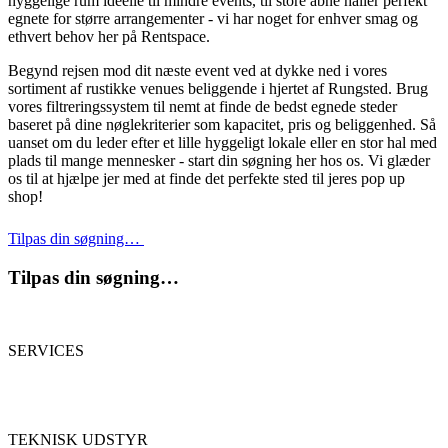
hyggelige rum ideelle til mindre events, til store åbne haller perfekt
egnete for større arrangementer - vi har noget for enhver smag og
ethvert behov her på Rentspace.
Begynd rejsen mod dit næste event ved at dykke ned i vores
sortiment af rustikke venues beliggende i hjertet af Rungsted. Brug
vores filtreringssystem til nemt at finde de bedst egnede steder
baseret på dine nøglekriterier som kapacitet, pris og beliggenhed. Så
uanset om du leder efter et lille hyggeligt lokale eller en stor hal med
plads til mange mennesker - start din søgning her hos os. Vi glæder
os til at hjælpe jer med at finde det perfekte sted til jeres pop up
shop!
Tilpas din søgning…
Tilpas din søgning…
SERVICES
TEKNISK UDSTYR