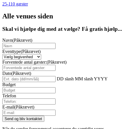
25-110 gæster
Alle venues siden
Skal vi hjælpe dig med at vælge? Få gratis hjælp...
Navn
(Påkrævet)
Eventtype
(Påkrævet)
Forventede antal gæster:
(Påkrævet)
Dato
(Påkrævet)
DD slash MM slash YYYY
Budget
Telefon
E-mail
(Påkrævet)
Når du sender forespørgsel accepterer du samtidig vores