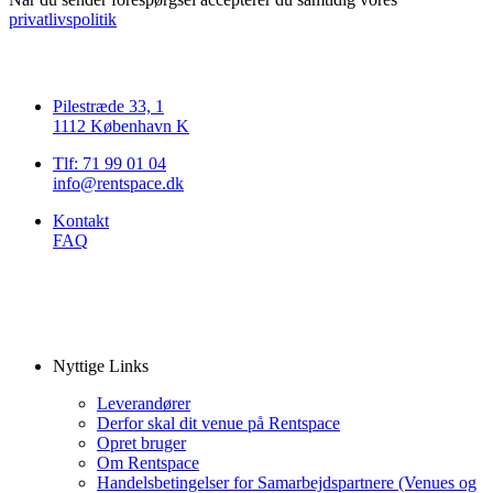
privatlivspolitik
Pilestræde 33, 1
1112 København K
Tlf: 71 99 01 04
info@rentspace.dk
Kontakt
FAQ
Nyttige Links
Leverandører
Derfor skal dit venue på Rentspace
Opret bruger
Om Rentspace
Handelsbetingelser for Samarbejdspartnere (Venues og