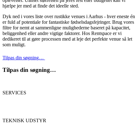
oplevelser. Uanset størrelsen på jeres fest eller budgettet kan vi
hjælpe jer med at finde det ideelle sted.
Dyk ned i vores liste over rustikke venues i Aarhus - hver eneste én
er fuld af potentiale for fantastiske fødselsdagsfejringer. Brug vores
filtre for nemt at sammenligne mulighederne baseret på kapacitet,
beliggenhed eller andre vigtige faktorer. Hos Rentspace er vi
dedikeret til at gøre processen med at leje det perfekte venue så let
som muligt.
Tilpas din søgning…
Tilpas din søgning…
SERVICES
TEKNISK UDSTYR