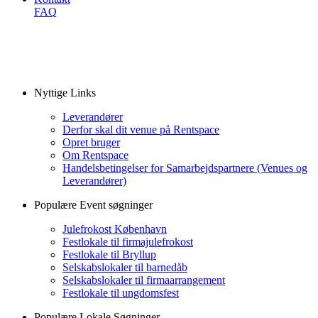
FAQ
Nyttige Links
Leverandører
Derfor skal dit venue på Rentspace
Opret bruger
Om Rentspace
Handelsbetingelser for Samarbejdspartnere (Venues og
Leverandører)
Populære Event søgninger
Julefrokost København
Festlokale til firmajulefrokost
Festlokale til Bryllup
Selskabslokaler til barnedåb
Selskabslokaler til firmaarrangement
Festlokale til ungdomsfest
Populære Lokale Søgninger