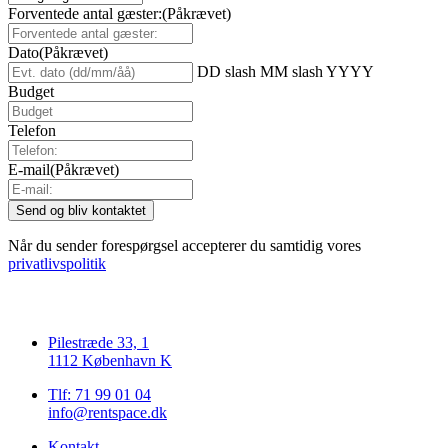
Forventede antal gæster:
(Påkrævet)
Dato
(Påkrævet)
DD slash MM slash YYYY
Budget
Telefon
E-mail
(Påkrævet)
Når du sender forespørgsel accepterer du samtidig vores
privatlivspolitik
Pilestræde 33, 1
1112 København K
Tlf: 71 99 01 04
info@rentspace.dk
Kontakt