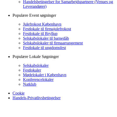
Handelsbetingelser for Samarbejdspartnere (Venues og
Leverandører)
Populære Event søgninger
Julefrokost København
Festlokale til firmajulefrokost
Festlokale til Bryllup
Selskabslokaler til barnedåb
Selskabslokaler til firmaarrangement
Festlokale til ungdomsfest
Populære Lokale Søgninger
Selskabslokaler
Festlokaler
Mødelokaler i København
Konferencelokaler
Natklub
Cookie
Handels-Privatlivsbetingelser