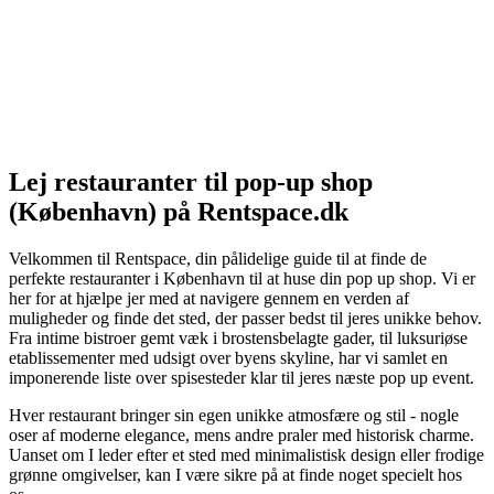
Lej restauranter til pop-up shop
(København) på Rentspace.dk
Velkommen til Rentspace, din pålidelige guide til at finde de
perfekte restauranter i København til at huse din pop up shop. Vi er
her for at hjælpe jer med at navigere gennem en verden af
muligheder og finde det sted, der passer bedst til jeres unikke behov.
Fra intime bistroer gemt væk i brostensbelagte gader, til luksuriøse
etablissementer med udsigt over byens skyline, har vi samlet en
imponerende liste over spisesteder klar til jeres næste pop up event.
Hver restaurant bringer sin egen unikke atmosfære og stil - nogle
oser af moderne elegance, mens andre praler med historisk charme.
Uanset om I leder efter et sted med minimalistisk design eller frodige
grønne omgivelser, kan I være sikre på at finde noget specielt hos