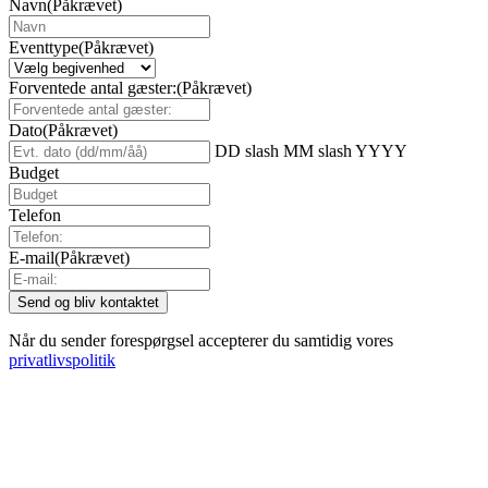
Navn
(Påkrævet)
Eventtype
(Påkrævet)
Forventede antal gæster:
(Påkrævet)
Dato
(Påkrævet)
DD slash MM slash YYYY
Budget
Telefon
E-mail
(Påkrævet)
Når du sender forespørgsel accepterer du samtidig vores
privatlivspolitik