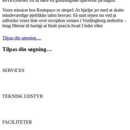
serviceydelser for at sikre en gnidningsløs oplevelse på dagen.
Vores mission hos Rentspace er simpel: At hjælpe jer med at skabe
mindeværdige øjeblikke uden besvær. Så start rejsen nu ved at
udforske vores liste over reception venues i Vordingborg nedenfor -
brug filtrene til hurtigt at finde præcis hvad I leder efter.
Tilpas din søgning…
Tilpas din søgning…
SERVICES
TEKNISK UDSTYR
FACILITETER