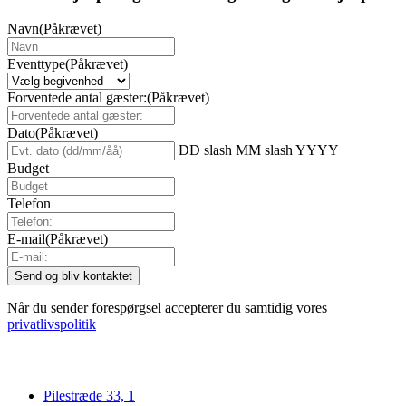
Navn
(Påkrævet)
Eventtype
(Påkrævet)
Forventede antal gæster:
(Påkrævet)
Dato
(Påkrævet)
DD slash MM slash YYYY
Budget
Telefon
E-mail
(Påkrævet)
Når du sender forespørgsel accepterer du samtidig vores
privatlivspolitik
Pilestræde 33, 1