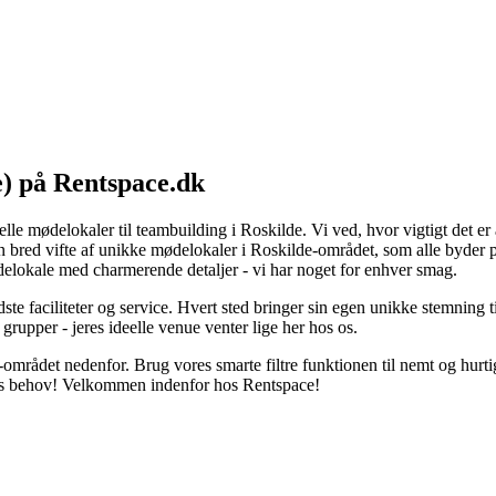
e) på Rentspace.dk
lle mødelokaler til teambuilding i Roskilde. Vi ved, hvor vigtigt det er 
t en bred vifte af unikke mødelokaler i Roskilde-området, som alle byder
elokale med charmerende detaljer - vi har noget for enhver smag.
dste faciliteter og service. Hvert sted bringer sin egen unikke stemning 
e grupper - jeres ideelle venue venter lige her hos os.
mrådet nedenfor. Brug vores smarte filtre funktionen til nemt og hurtigt at
jeres behov! Velkommen indenfor hos Rentspace!