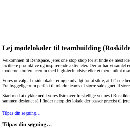
Lej mødelokaler til teambuilding (Roskild
Velkommen til Rentspace, jeres one-stop-shop for at finde de mest idee
facilitere produktive og inspirerende aktiviteter. Derfor har vi samle
moderne konferencerum med high-tech udstyr eller et mere intimt mød
Vores udvalg af mødelokaler er nøje udvalgt for at sikre, at I får de be
Fra hyggelige rum perfekt til mindre teams til større sale egnet til stor
Start med at dykke ned i vores liste over forskellige venues i Roskilde-o
sammen designet så I finder netop det lokale der passer præcist til 
Tilpas din søgning…
Tilpas din søgning…