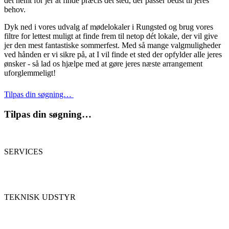
det nemt for jer at finde præcis det sted, der passer bedst til jeres
behov.
Dyk ned i vores udvalg af mødelokaler i Rungsted og brug vores
filtre for lettest muligt at finde frem til netop dét lokale, der vil give
jer den mest fantastiske sommerfest. Med så mange valgmuligheder
ved hånden er vi sikre på, at I vil finde et sted der opfylder alle jeres
ønsker - så lad os hjælpe med at gøre jeres næste arrangement
uforglemmeligt!
Tilpas din søgning…
Tilpas din søgning…
SERVICES
TEKNISK UDSTYR