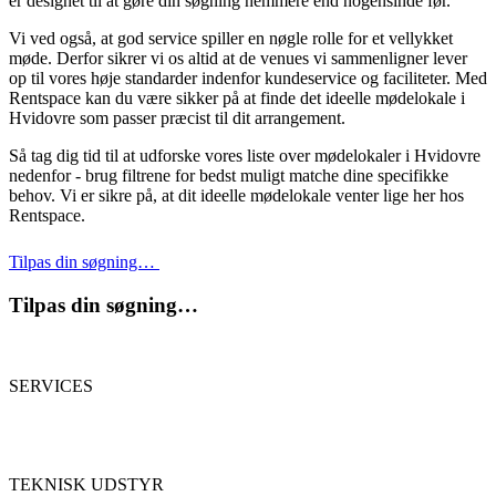
er designet til at gøre din søgning nemmere end nogensinde før.
Vi ved også, at god service spiller en nøgle rolle for et vellykket
møde. Derfor sikrer vi os altid at de venues vi sammenligner lever
op til vores høje standarder indenfor kundeservice og faciliteter. Med
Rentspace kan du være sikker på at finde det ideelle mødelokale i
Hvidovre som passer præcist til dit arrangement.
Så tag dig tid til at udforske vores liste over mødelokaler i Hvidovre
nedenfor - brug filtrene for bedst muligt matche dine specifikke
behov. Vi er sikre på, at dit ideelle mødelokale venter lige her hos
Rentspace.
Tilpas din søgning…
Tilpas din søgning…
SERVICES
TEKNISK UDSTYR