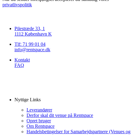
privatlivspolitik
Pilestræde 33, 1
1112 København K
Tlf: 71 99 01 04
info@rentspace.dk
Kontakt
FAQ
Nyttige Links
Leverandører
Derfor skal dit venue på Rentspace
Opret bruger
Om Rentspace
Handelsbetingelser for Samarbejdspartnere (Venues og