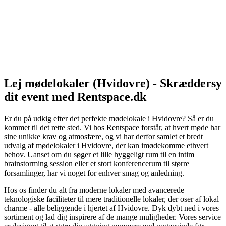
Lej mødelokaler (Hvidovre) - Skræddersy
dit event med Rentspace.dk
Er du på udkig efter det perfekte mødelokale i Hvidovre? Så er du
kommet til det rette sted. Vi hos Rentspace forstår, at hvert møde har
sine unikke krav og atmosfære, og vi har derfor samlet et bredt
udvalg af mødelokaler i Hvidovre, der kan imødekomme ethvert
behov. Uanset om du søger et lille hyggeligt rum til en intim
brainstorming session eller et stort konferencerum til større
forsamlinger, har vi noget for enhver smag og anledning.
Hos os finder du alt fra moderne lokaler med avancerede
teknologiske faciliteter til mere traditionelle lokaler, der oser af lokal
charme - alle beliggende i hjertet af Hvidovre. Dyk dybt ned i vores
sortiment og lad dig inspirere af de mange muligheder. Vores service