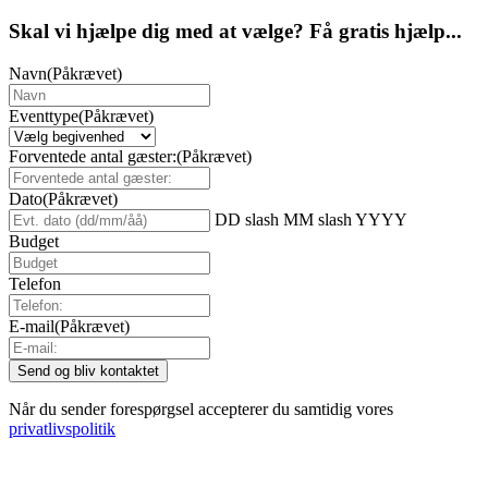
Skal vi hjælpe dig med at vælge? Få gratis hjælp...
Navn
(Påkrævet)
Eventtype
(Påkrævet)
Forventede antal gæster:
(Påkrævet)
Dato
(Påkrævet)
DD slash MM slash YYYY
Budget
Telefon
E-mail
(Påkrævet)
Når du sender forespørgsel accepterer du samtidig vores
privatlivspolitik