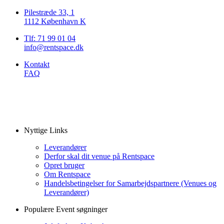
Pilestræde 33, 1
1112 København K
Tlf: 71 99 01 04
info@rentspace.dk
Kontakt
FAQ
Nyttige Links
Leverandører
Derfor skal dit venue på Rentspace
Opret bruger
Om Rentspace
Handelsbetingelser for Samarbejdspartnere (Venues og
Leverandører)
Populære Event søgninger