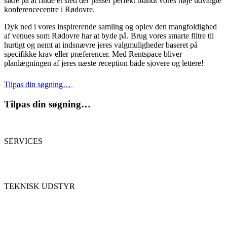
sikre på at finde et sted der passer perfekt blandt vores nøje udvalgte
konferencecentre i Rødovre.
Dyk ned i vores inspirerende samling og oplev den mangfoldighed
af venues som Rødovre har at byde på. Brug vores smarte filtre til
hurtigt og nemt at indsnævre jeres valgmuligheder baseret på
specifikke krav eller præferencer. Med Rentspace bliver
planlægningen af jeres næste reception både sjovere og lettere!
Tilpas din søgning…
Tilpas din søgning…
SERVICES
TEKNISK UDSTYR